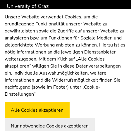
Go
section:
page
page
University of Graz
to
Additional
section.
section.
Universitaetsplatz 3
Unsere Website verwendet Cookies, um die
search
information:
Go
Go
8010 Graz
grundlegende Funktionalität unserer Website zu
(Accesskey
to
to
Austria
gewährleisten sowie die Zugriffe auf unserer Website zu
9)
overview
overview
analysieren bzw. um Funktionen für Soziale Medien und
of
of
End
zielgerichtete Werbung anbieten zu können. Hierzu ist es
page
page
of
nötig Informationen an die jeweiligen Dienstanbieter
sections
sections
Contact us
this
weiterzugeben. Mit dem Klick auf „Alle Cookies
Imprint
page
akzeptieren“ willigen Sie in diese Datenverarbeitungen
section.
ein. Individuelle Auswahlmöglichkeiten, weitere
Go
Informationen und die Widerrufsmöglichkeit finden Sie
to
nachfolgend (sowie im Footer) unter „Cookie-
Weatherstation
Uni Graz
overview
Einstellungen“.
of
page
Alle Cookies akzeptieren
sections
Nur notwendige Cookies akzeptieren