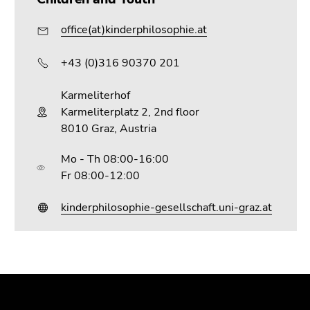
Go
to
office(at)kinderphilosophie.at
sub
navigation
+43 (0)316 90370 201
(Accesskey
4)
Karmeliterhof
Go
Karmeliterplatz 2, 2nd floor
to
8010 Graz, Austria
additional
information
Mo - Th 08:00-16:00
(Accesskey
Fr 08:00-12:00
5)
Go
kinderphilosophie-gesellschaft.uni-graz.at
to
page
settings
(user/language)
Begin
End
End
(Accesskey
of
of
of
8)
page
this
this