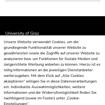
Go
to
search
Begin
End
End
(Accesskey
of
of
of
9)
page
this
this
section:
page
page
University of Graz
End
Additional
section.
section.
Universitaetsplatz 3
of
Unsere Website verwendet Cookies, um die
information:
Go
Go
8010 Graz
this
grundlegende Funktionalität unserer Website zu
to
to
page
Austria
gewährleisten sowie die Zugriffe auf unserer Website zu
overview
overview
section.
analysieren bzw. um Funktionen für Soziale Medien und
of
of
Go
zielgerichtete Werbung anbieten zu können. Hierzu ist es
page
page
to
nötig Informationen an die jeweiligen Dienstanbieter
sections
sections
Contact us
overview
weiterzugeben. Mit dem Klick auf „Alle Cookies
Imprint
of
akzeptieren“ willigen Sie in diese Datenverarbeitungen
page
ein. Individuelle Auswahlmöglichkeiten, weitere
sections
Informationen und die Widerrufsmöglichkeit finden Sie
nachfolgend (sowie im Footer) unter „Cookie-
Weatherstation
Uni Graz
Einstellungen“.