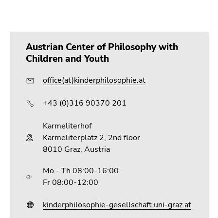
Go
to
sub
navigation
Austrian Center of Philosophy with
(Accesskey
Children and Youth
4)
Go
office(at)kinderphilosophie.at
to
additional
+43 (0)316 90370 201
information
(Accesskey
Karmeliterhof
5)
Karmeliterplatz 2, 2nd floor
Go
8010 Graz, Austria
to
page
Mo - Th 08:00-16:00
settings
Fr 08:00-12:00
(user/language)
(Accesskey
kinderphilosophie-gesellschaft.uni-graz.at
8)