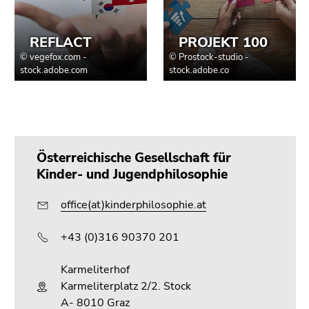
Seitenbereichs.
Zur
Übersicht
der
Seitenbereiche
Österreichische Gesellschaft für
Kinder- und Jugendphilosophie
office(at)kinderphilosophie.at
+43 (0)316 90370 201
Karmeliterhof
Karmeliterplatz 2/2. Stock
A- 8010 Graz