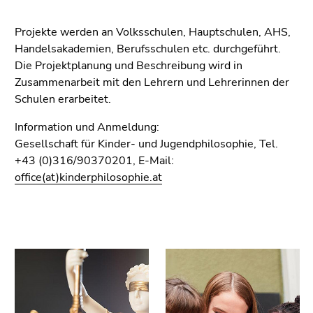
bestätigen
Sie diesen
Projekte werden an Volksschulen, Hauptschulen, AHS,
Link.
Handelsakademien, Berufsschulen etc. durchgeführt.
Beginn
Die Projektplanung und Beschreibung wird in
Zum
des
Zusammenarbeit mit den Lehrern und Lehrerinnen der
Inhalt
Seitenbereichs:
Schulen erarbeitet.
(Zugriffstaste
Seitenbereiche:
1)
Information und Anmeldung:
Zur
Gesellschaft für Kinder- und Jugendphilosophie, Tel.
Positionsanzeige
+43 (0)316/90370201, E-Mail:
(Zugriffstaste
office(at)kinderphilosophie.at
2)
Zur
Hauptnavigation
(Zugriffstaste
3)
Zur
Unternavigation
(Zugriffstaste