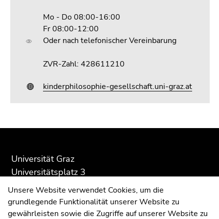
Mo - Do 08:00-16:00
Fr 08:00-12:00
Oder nach telefonischer Vereinbarung
ZVR-Zahl: 428611210
kinderphilosophie-gesellschaft.uni-graz.at
Beginn
Ende
Ende
des
dieses
dieses
Seitenbereichs:
Seitenbereichs.
Seitenbereichs.
Universität Graz
Zusatzinformationen:
Zur
Zur
Universitätsplatz 3
Übersicht
Übersicht
8010 Graz
Unsere Website verwendet Cookies, um die
der
der
grundlegende Funktionalität unserer Website zu
Seitenbereiche
Seitenbereiche
gewährleisten sowie die Zugriffe auf unserer Website zu